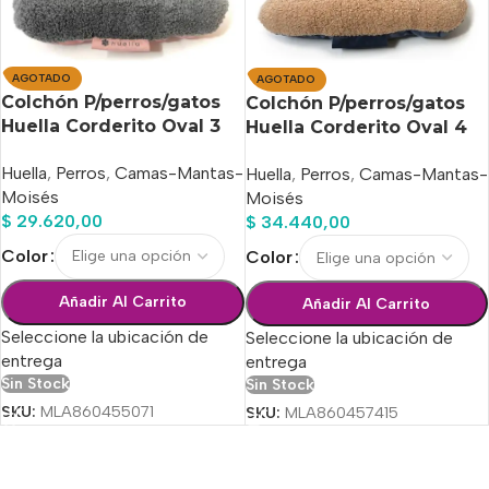
AGOTADO
AGOTADO
Colchón P/perros/gatos
Colchón P/perros/gatos
Huella Corderito Oval 3
Huella Corderito Oval 4
(12×59 X 38)
(12×64 X 42)
Huella
,
Perros
,
Camas-Mantas-
Huella
,
Perros
,
Camas-Mantas-
Moisés
Moisés
$
29.620,00
$
34.440,00
Color
Color
Añadir Al Carrito
Añadir Al Carrito
Seleccione la ubicación de
Seleccione la ubicación de
entrega
entrega
Sin Stock
Sin Stock
SKU:
MLA860455071
SKU:
MLA860457415