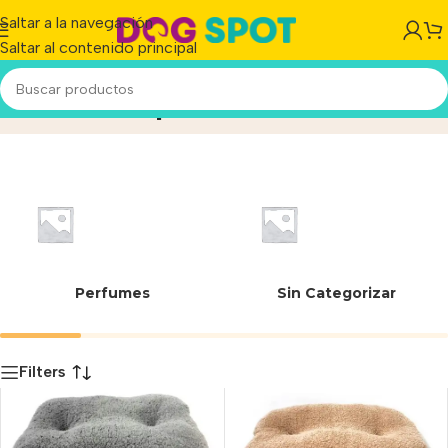
Saltar a la navegación
Saltar al contenido principal
interior copos
Inicio
/
Producto
Perfumes
Sin Categorizar
Filters