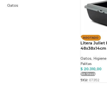
Gatos
AGOTADO
Litera Julie
48x38x14cm
Gatos
,
Higiene
Palitas
$
20.310,00
Sin Stock
SKU:
07352