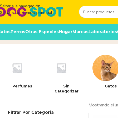
Saltar a la navegación
Saltar al contenido principal
atos
Perros
Otras Especies
Hogar
Marcas
Laboratorios
Juliet
Inicio
/
Producto
Perfumes
Sin
Gatos
Categorizar
Mostrando el ú
Filtrar Por Categoria