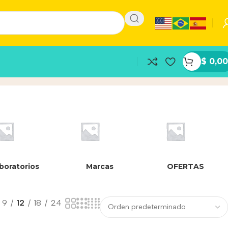
$
0,00
boratorios
Marcas
OFERTAS
9
12
18
24