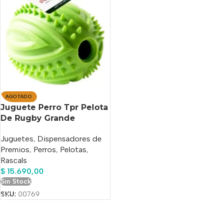
AGOTADO
Juguete Perro Tpr Pelota
De Rugby Grande
Rellenable Rascals
Juguetes
,
Dispensadores de
Premios
,
Perros
,
Pelotas
,
Rascals
$
15.690,00
Sin Stock
SKU:
00769