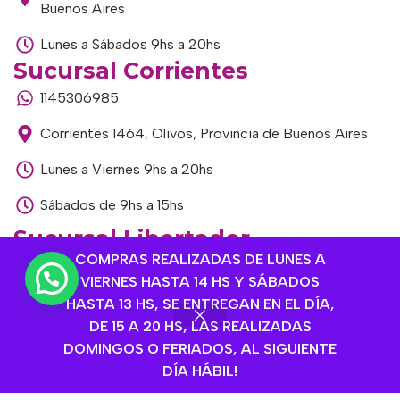
Buenos Aires
Lunes a Sábados 9hs a 20hs
Sucursal Corrientes
1145306985
Corrientes 1464, Olivos, Provincia de Buenos Aires
Lunes a Viernes 9hs a 20hs
Sábados de 9hs a 15hs
Sucursal Libertador
COMPRAS REALIZADAS DE LUNES A
1168893524
VIERNES HASTA 14 HS Y SÁBADOS
Av. del Libertador 1915, Vte. López, Provincia de
HASTA 13 HS, SE ENTREGAN EN EL DÍA,
Buenos Aires
DE 15 A 20 HS, LAS REALIZADAS
DOMINGOS O FERIADOS, AL SIGUIENTE
Lunes a Viernes de 9hs a 13hs / 16hs a 20hs
DÍA HÁBIL!
Sábados de 9hs a 15hs