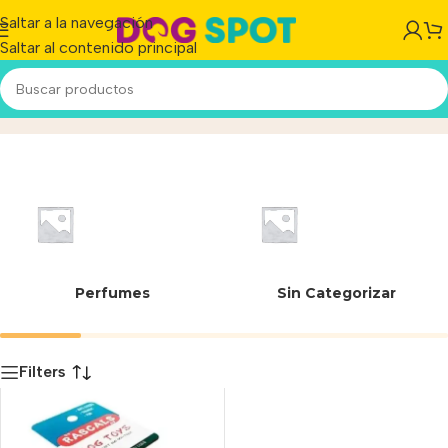
Saltar a la navegación
Saltar al contenido principal
JUP80921-L
Inicio
/
Producto
Perfumes
Sin Categorizar
Filters