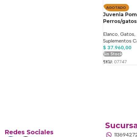
AGOTADO
Juvenia Pom
Perros/gatos 
Elanco
,
Gatos
,
Suplementos C
$
37.960,00
Sin Stock
SKU:
07747
Sucursa
Redes Sociales
11369427