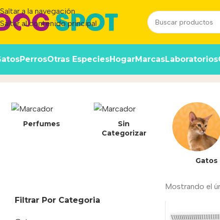
Saltar a la navegación
Saltar al contenido principal
atos
Perros
Otras Especies
Hogar
Marcas
Laboratorios
JUVENIA
Inicio
/
Producto
Perfumes
Sin
Categorizar
Gatos
Mostrando el ú
Filtrar Por Categoria