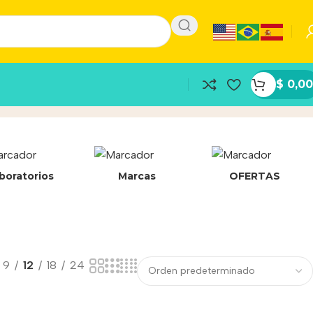
$
0,00
boratorios
Marcas
OFERTAS
9
12
18
24