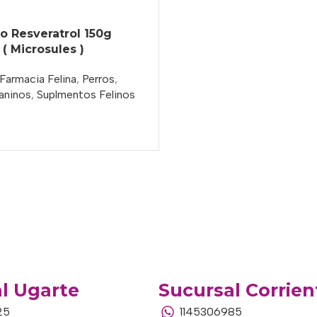
o Resveratrol 150g
( Microsules )
Farmacia Felina
,
Perros
,
aninos
,
Suplmentos Felinos
l Ugarte
Sucursal Corrien
25
1145306985