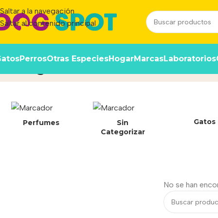
Saltar a la navegación
Saltar al contenido principal
atos
Perros
Otras Especies
Hogar
Marcas
Laboratorios
Konig SERENEX
Inicio
/
Gatos
Perfumes
Sin
Categorizar
No se han enco