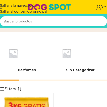
Saltar a la navegación
Saltar al contenido principal
L-lisina
Inicio
/
Producto
Perfumes
Sin Categorizar
Filters