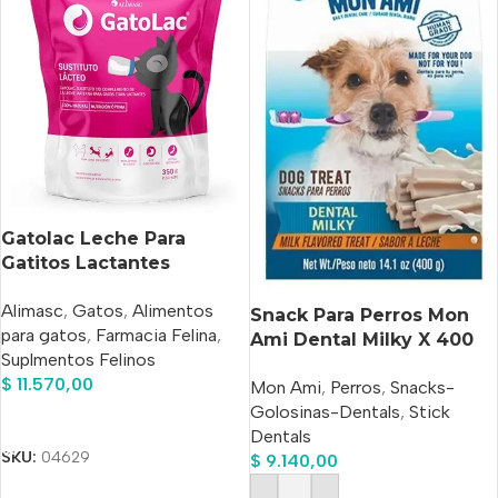
Gatolac Leche Para
Gatitos Lactantes
Sustituto Lacteo x 350 g
Alimasc
,
Gatos
,
Alimentos
Snack Para Perros Mon
para gatos
,
Farmacia Felina
,
Ami Dental Milky X 400
Suplmentos Felinos
Gs
$
11.570,00
Mon Ami
,
Perros
,
Snacks-
Golosinas-Dentals
,
Stick
Añadir Al Carrito
Dentals
SKU:
04629
$
9.140,00