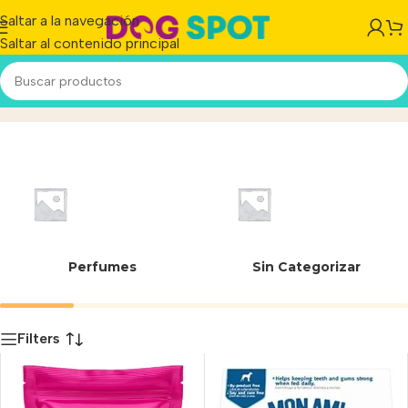
Saltar a la navegación
Saltar al contenido principal
Leche
Inicio
/
Producto
Perfumes
Sin Categorizar
Filters