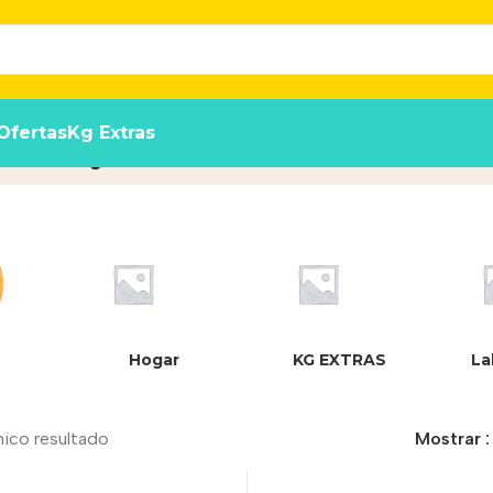
Ofertas
Kg Extras
s - Ayuda a combatir el sarro - F
Hogar
KG EXTRAS
La
nico resultado
Mostrar