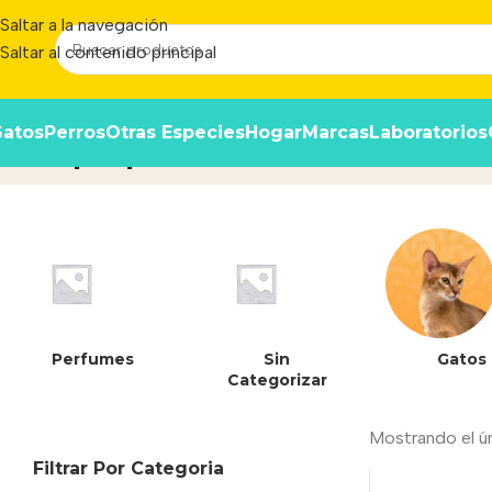
Saltar a la navegación
Saltar al contenido principal
atos
Perros
Otras Especies
Hogar
Marcas
Laboratorios
Limpia profundamente los diente
Perfumes
Sin
Gatos
Categorizar
Mostrando el ú
Filtrar Por Categoria