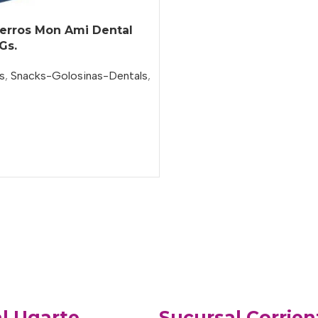
Perros Mon Ami Dental
Gs.
s
,
Snacks-Golosinas-Dentals
,
o
l Ugarte
Sucursal Corrien