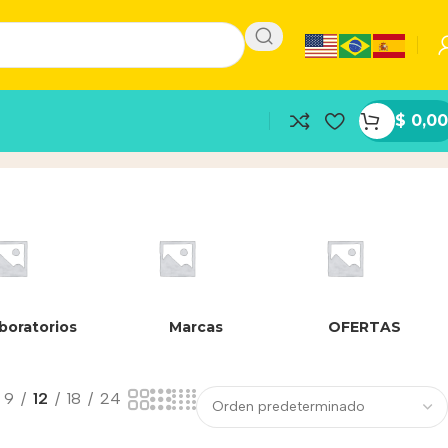
$
0,00
ortalece la dentición
Inicio
/
Producto
boratorios
Marcas
OFERTAS
9
12
18
24