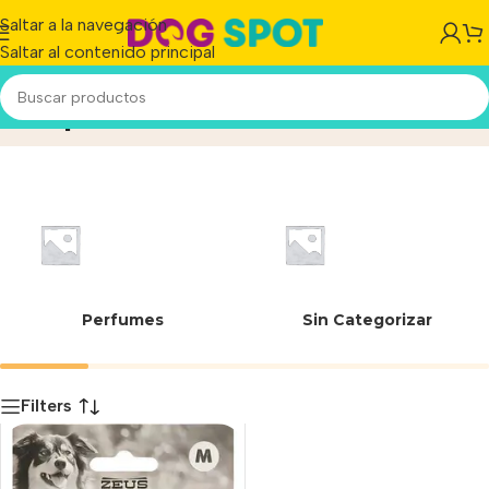
Saltar a la navegación
Saltar al contenido principal
limpieza dental
Inicio
/
Producto
Perfumes
Sin Categorizar
Filters