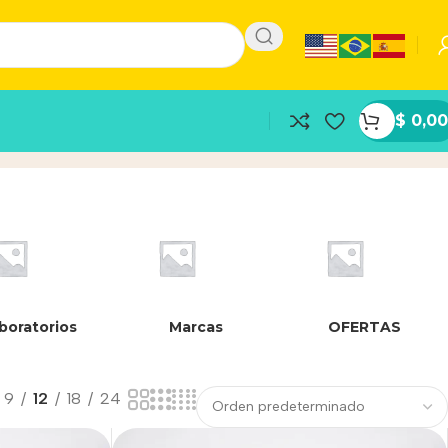
$
0,00
boratorios
Marcas
OFERTAS
9
12
18
24