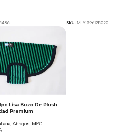
ciones
Seleccionar Opciones
5486
SKU:
MLA1396125020
pc Lisa Buzo De Plush
lidad Premium
taria
,
Abrigos
,
MPC
A