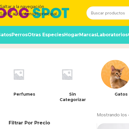
Saltar a la navegación
Saltar al contenido principal
atos
Perros
Otras Especies
Hogar
Marcas
Laboratorios
Lisa
Inicio
/
Producto
Perfumes
Sin
Gatos
Categorizar
Mostrando los 
Filtrar Por Precio