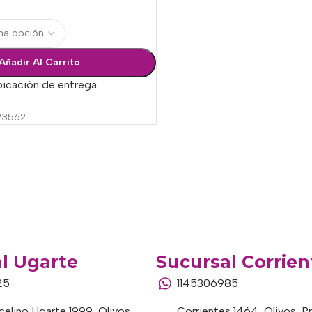
Añadir Al Carrito
bicación de entrega
23562
l Ugarte
Sucursal Corrien
25
1145306985
elino Ugarte 1999, Olivos,
Corrientes 1464, Olivos, P