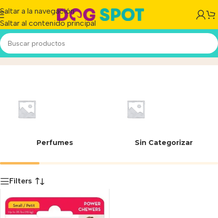
Saltar a la navegación
Saltar al contenido principal
Llanta
Inicio
/
Producto
Perfumes
Sin Categorizar
Filters