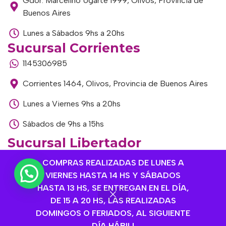
Gdor. Marcelino Ugarte 1999, Olivos, Provincia de
Buenos Aires
Lunes a Sábados 9hs a 20hs
Sucursal Corrientes
1145306985
Corrientes 1464, Olivos, Provincia de Buenos Aires
Lunes a Viernes 9hs a 20hs
Sábados de 9hs a 15hs
Sucursal Libertador
1168893524
COMPRAS REALIZADAS DE LUNES A
VIERNES HASTA 14 HS Y SÁBADOS
Av. del Libertador 1915, Vte. López, Provincia de
HASTA 13 HS, SE ENTREGAN EN EL DÍA,
Buenos Aires
DE 15 A 20 HS, LAS REALIZADAS
Lunes a Viernes de 9hs a 13hs / 16hs a 20hs
DOMINGOS O FERIADOS, AL SIGUIENTE
DÍA HÁBIL!