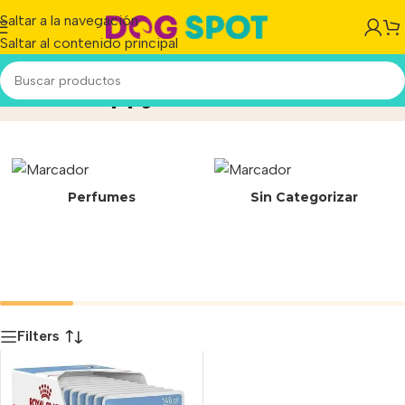
Saltar a la navegación
Saltar al contenido principal
Maxi Puppy
Inicio
/
Producto
Perfumes
Sin Categorizar
Filters