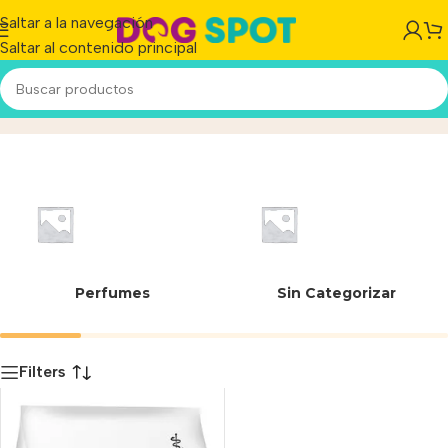
Saltar a la navegación
Saltar al contenido principal
Medicados
Inicio
/
Producto
Perfumes
Sin Categorizar
Filters