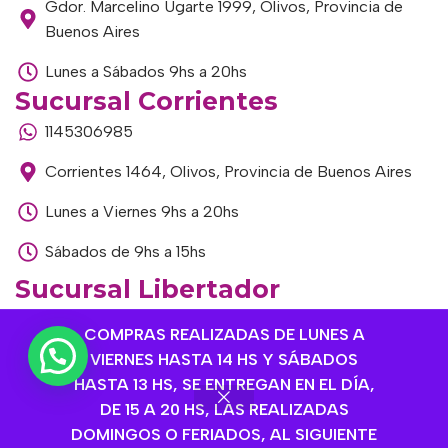
Gdor. Marcelino Ugarte 1999, Olivos, Provincia de
Buenos Aires
Lunes a Sábados 9hs a 20hs
Sucursal Corrientes
1145306985
Corrientes 1464, Olivos, Provincia de Buenos Aires
Lunes a Viernes 9hs a 20hs
Sábados de 9hs a 15hs
Sucursal Libertador
1168893524
COMPRAS REALIZADAS DE LUNES A
VIERNES HASTA 14 HS Y SÁBADOS
Av. del Libertador 1915, Vte. López, Provincia de
HASTA 13 HS, SE ENTREGAN EN EL DÍA,
Buenos Aires
DE 15 A 20 HS, LAS REALIZADAS
Lunes a Viernes de 9hs a 13hs / 16hs a 20hs
DOMINGOS O FERIADOS, AL SIGUIENTE