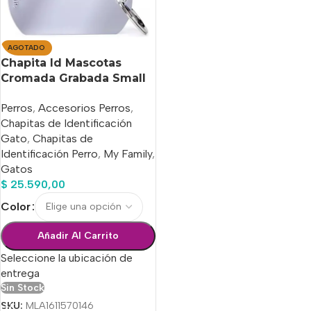
AGOTADO
Chapita Id Mascotas
Cromada Grabada Small
!! Entrega Hoy !!
Perros
,
Accesorios Perros
,
Chapitas de Identificación
Gato
,
Chapitas de
Identificación Perro
,
My Family
,
Gatos
$
25.590,00
Color
Añadir Al Carrito
Seleccione la ubicación de
entrega
Sin Stock
SKU:
MLA1611570146