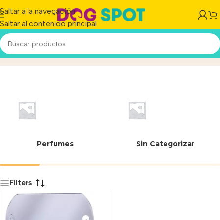
Saltar a la navegación
Saltar al contenido principal
MIlitar Small
Inicio
/
Producto
Perfumes
Sin Categorizar
Filters