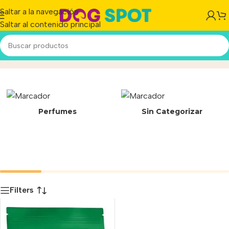
Saltar a la navegación
Saltar al contenido principal
Mini Adult
Inicio
/
Producto
Perfumes
Sin Categorizar
Filters