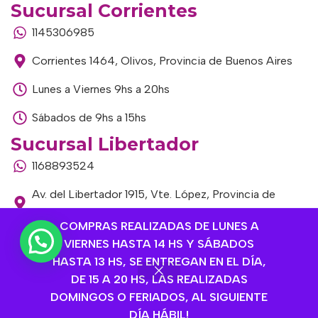
Sucursal Corrientes
1145306985
Corrientes 1464, Olivos, Provincia de Buenos Aires
Lunes a Viernes 9hs a 20hs
Sábados de 9hs a 15hs
Sucursal Libertador
1168893524
Av. del Libertador 1915, Vte. López, Provincia de
Buenos Aires
COMPRAS REALIZADAS DE LUNES A
Lunes a Viernes de 9hs a 13hs / 16hs a 20hs
VIERNES HASTA 14 HS Y SÁBADOS
HASTA 13 HS, SE ENTREGAN EN EL DÍA,
Sábados de 9hs a 15hs
DE 15 A 20 HS, LAS REALIZADAS
DOMINGOS O FERIADOS, AL SIGUIENTE
DÍA HÁBIL!