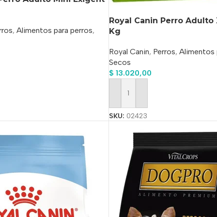
Royal Canin Perro Adulto 
rros
,
Alimentos para perros
,
Kg
Royal Canin
,
Perros
,
Alimentos 
Secos
o
$
13.020,00
Añadir Al Carrito
SKU:
02423