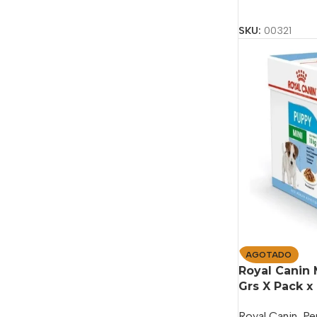
Añadir Al Carrit
SKU:
00321
AGOTADO
Royal Canin 
Grs X Pack x
Royal Canin
,
Pe