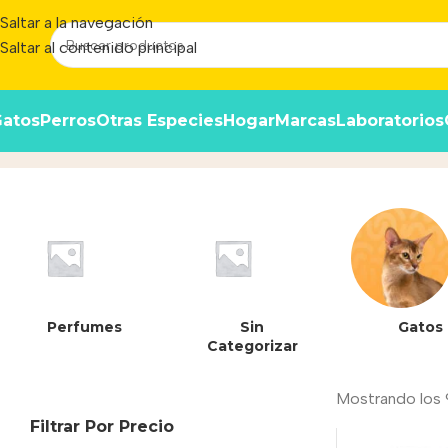
Saltar a la navegación
Saltar al contenido principal
atos
Perros
Otras Especies
Hogar
Marcas
Laboratorios
Mini
Inicio
/
Producto
Perfumes
Sin
Gatos
Categorizar
Mostrando los 
Filtrar Por Precio