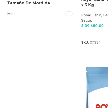
Tamaño De Mordida
x 3 Kg
Mini
1
Royal Canin
,
Pe
Secos
$
39.680,00
Añadir Al Carrit
SKU:
07334