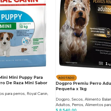
Mini Mini Puppy Para
AGOTADO
ro De Raza Mini Sabor
Dogpro Premiu Perro Adu
 De 1 kg
Pequeña x 1kg
os para perros
,
Royal Canin
,
Dogpro
,
Secos
,
Alimento Bala
Adultos
,
Perros
,
Alimentos par
$
8.540,00