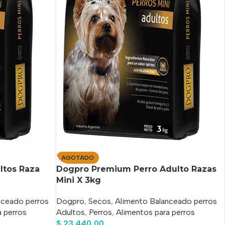
AGOTADO
ltos Raza
Dogpro Premium Perro Adulto Razas
Mini X 3kg
nceado perros
Dogpro
,
Secos
,
Alimento Balanceado perros
a perros
Adultos
,
Perros
,
Alimentos para perros
$
23.440,00