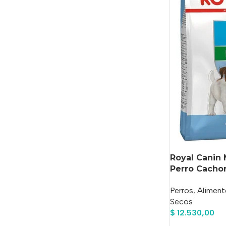
Royal Canin 
Perro Cachor
Mix En Bolsa
Perros
,
Aliment
Secos
$
12.530,00