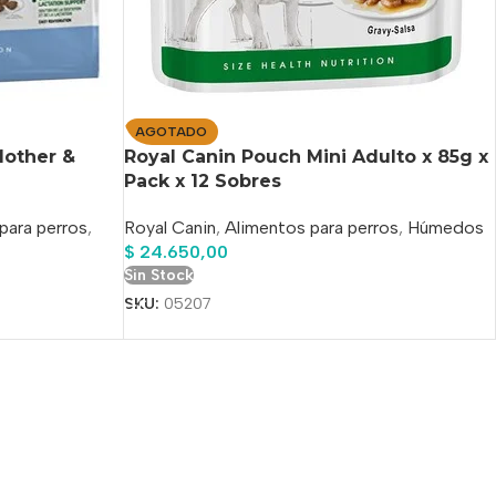
AGOTADO
Mother &
Royal Canin Pouch Mini Adulto x 85g x
Pack x 12 Sobres
para perros
,
Royal Canin
,
Alimentos para perros
,
Húmedos
$
24.650,00
Sin Stock
SKU:
05207