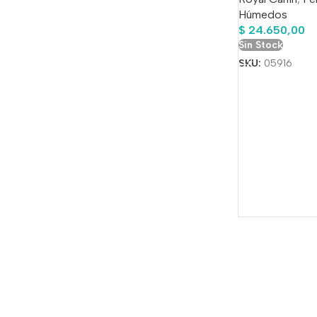
Húmedos
$
24.650,00
Sin Stock
SKU:
05916