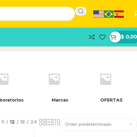
$
0,00
boratorios
Marcas
OFERTAS
9
12
18
24