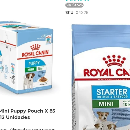
o
Sin Stock
SKU:
04328
Mini Puppy Pouch X 85
 12 Unidades
rros
,
Alimentos para perros
,