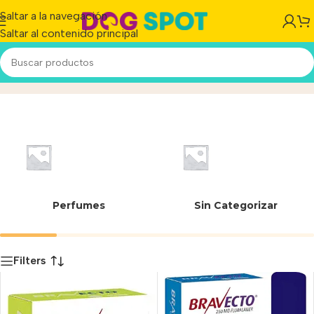
Saltar a la navegación
Saltar al contenido principal
MSD Animal Health
Inicio
/
Producto
Perfumes
Sin Categorizar
Filters