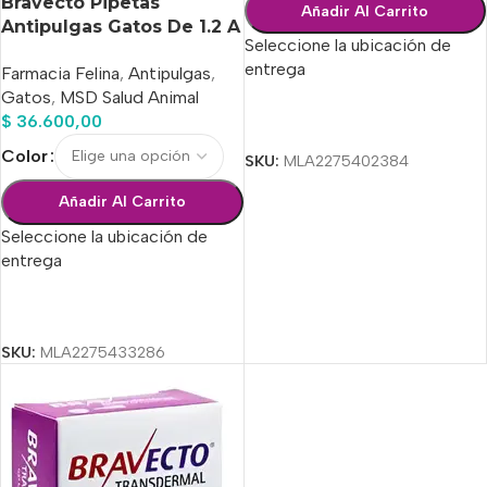
Bravecto Pipetas
Añadir Al Carrito
Antipulgas Gatos De 1.2 A
Seleccione la ubicación de
2.8 Kg
entrega
Farmacia Felina
,
Antipulgas
,
Gatos
,
MSD Salud Animal
$
36.600,00
Seleccionar Opciones
Color
SKU:
MLA2275402384
Añadir Al Carrito
Seleccione la ubicación de
entrega
Seleccionar Opciones
SKU:
MLA2275433286