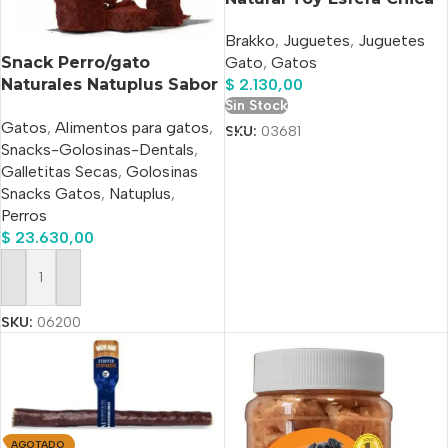
Brakko
,
Juguetes
,
Juguetes
Snack Perro/gato
Gato
,
Gatos
Naturales Natuplus Sabor
$
2.130,00
Carne X 500 Ml
Sin Stock
Gatos
,
Alimentos para gatos
,
SKU:
03681
Snacks-Golosinas-Dentals
,
Galletitas Secas
,
Golosinas
Snacks Gatos
,
Natuplus
,
Perros
$
23.630,00
Añadir Al Carrito
SKU:
06200
AGOTADO