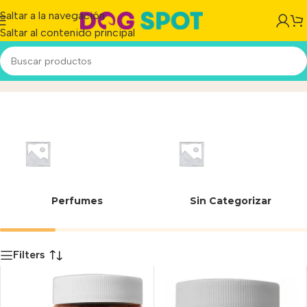
Saltar a la navegación
Saltar al contenido principal
Natural
Inicio
/
Producto
Perfumes
Sin Categorizar
Filters