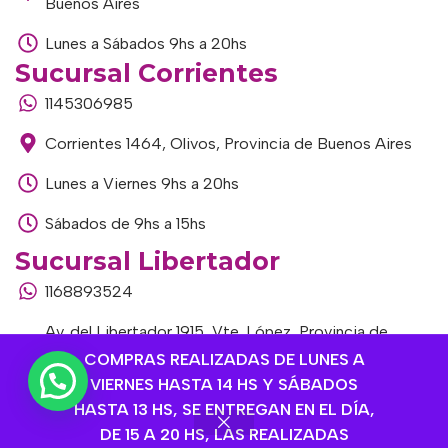
Buenos Aires
Lunes a Sábados 9hs a 20hs
Sucursal Corrientes
1145306985
Corrientes 1464, Olivos, Provincia de Buenos Aires
Lunes a Viernes 9hs a 20hs
Sábados de 9hs a 15hs
Sucursal Libertador
1168893524
Av. del Libertador 1915, Vte. López, Provincia de
Buenos Aires
COMPRAS REALIZADAS DE LUNES A
VIERNES HASTA 14 HS Y SÁBADOS
Lunes a Viernes de 9hs a 13hs / 16hs a 20hs
HASTA 13 HS, SE ENTREGAN EN EL DÍA,
DE 15 A 20 HS, LAS REALIZADAS
Sábados de 9hs a 15hs