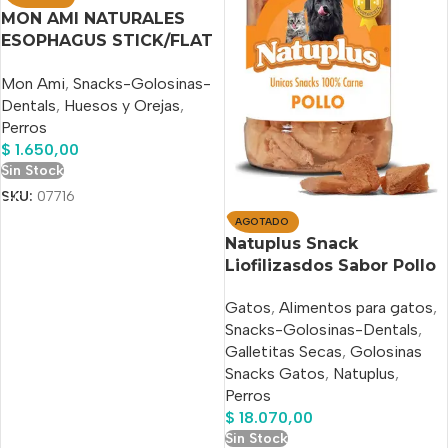
MON AMI NATURALES
ESOPHAGUS STICK/FLAT
12″
Mon Ami
,
Snacks-Golosinas-
Dentals
,
Huesos y Orejas
,
Perros
$
1.650,00
Sin Stock
SKU:
07716
AGOTADO
Natuplus Snack
Liofilizasdos Sabor Pollo
100% Natural 500 Ml
Gatos
,
Alimentos para gatos
,
Snacks-Golosinas-Dentals
,
Galletitas Secas
,
Golosinas
Snacks Gatos
,
Natuplus
,
Perros
$
18.070,00
Sin Stock