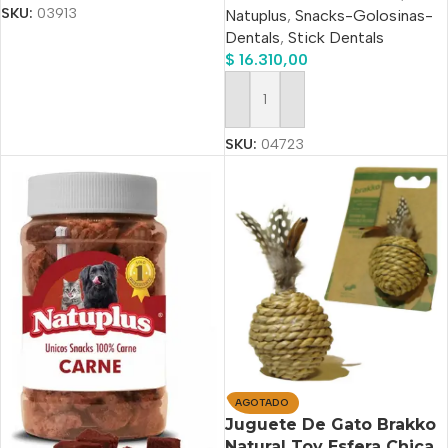
SKU:
03913
Natuplus
,
Snacks-Golosinas-
Dentals
,
Stick Dentals
$
16.310,00
Añadir Al Carrito
SKU:
04723
AGOTADO
Juguete De Gato Brakko
Natural Toy Esfera Chica