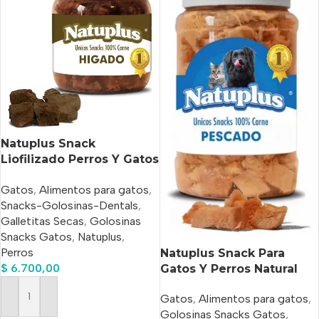
Natuplus Snack
Liofilizado Perros Y Gatos
De Hígado X 200 Ml
Gatos
,
Alimentos para gatos
,
Snacks-Golosinas-Dentals
,
Galletitas Secas
,
Golosinas
Snacks Gatos
,
Natuplus
,
Perros
Natuplus Snack Para
$
6.700,00
Gatos Y Perros Natural
500 ml
Gatos
,
Alimentos para gatos
,
Añadir Al Carrito
Golosinas Snacks Gatos
,