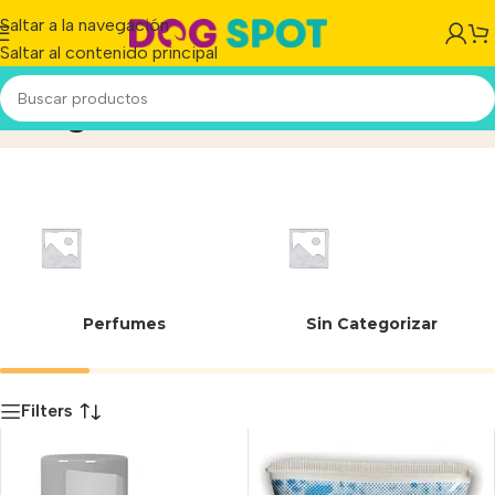
Saltar a la navegación
Saltar al contenido principal
Ninguno
Inicio
/
Producto
Perfumes
Sin Categorizar
Filters