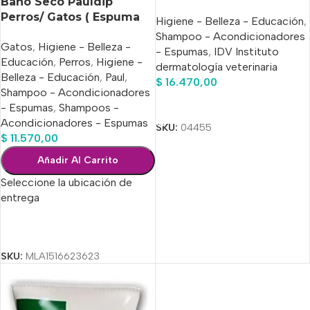
Baño Seco Pauldip
Gel x 200 Gr
Perros/ Gatos ( Espuma
Higiene - Belleza - Educación
,
Seca) x 250 Ml
Shampoo - Acondicionadores
Gatos
,
Higiene - Belleza -
- Espumas
,
IDV Instituto
Educación
,
Perros
,
Higiene -
dermatología veterinaria
Belleza - Educación
,
Paul
,
$
16.470,00
Shampoo - Acondicionadores
Añadir Al Carrito
- Espumas
,
Shampoos -
Acondicionadores - Espumas
SKU:
04455
$
11.570,00
Añadir Al Carrito
Seleccione la ubicación de
entrega
Seleccionar Opciones
SKU:
MLA1516623623