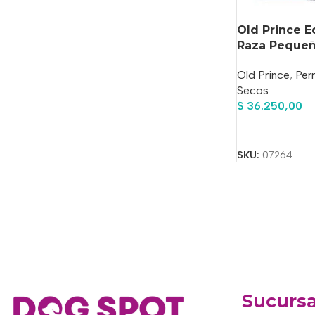
Old Prince E
Raza Pequeña
Old Prince
,
Per
Secos
$
36.250,00
Añadir Al Carrit
SKU:
07264
Sucursa