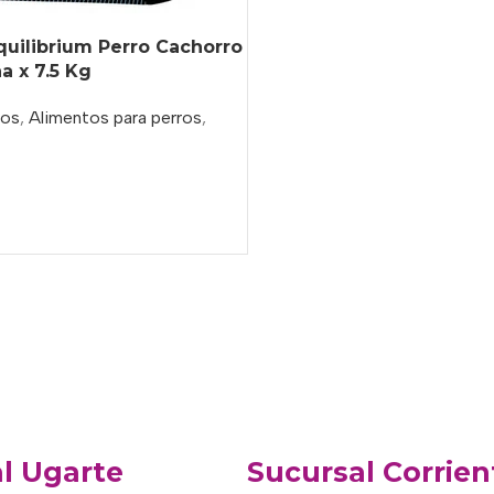
quilibrium Perro Cachorro
 x 7.5 Kg
ros
,
Alimentos para perros
,
o
l Ugarte
Sucursal Corrien