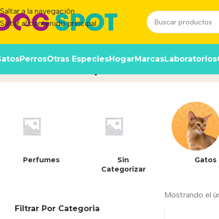
Saltar a la navegación
Saltar al contenido principal
atos
Perros
Otras Especies
Hogar
Marcas
Laboratorios
Old Prince Equilibrium Cachorr
Perfumes
Sin
Gatos
Categorizar
Mostrando el ú
Filtrar Por Categoria