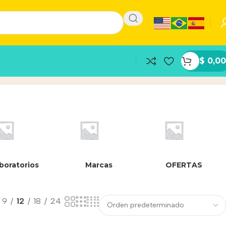
$
0,00
roz
Inicio
/
Producto
boratorios
Marcas
OFERTAS
9
12
18
24