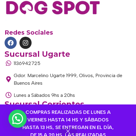
Redes Sociales
Sucursal Ugarte
1136942725
Gdor. Marcelino Ugarte 1999, Olivos, Provincia de
Buenos Aires
Lunes a Sábados 9hs a 20hs
Sucursal Corrientes
COMPRAS REALIZADAS DE LUNES A
1145306985
VIERNES HASTA 14 HS Y SÁBADOS
Corrientes 1464, Olivos, Provincia de Buenos Aires
HASTA 13 HS, SE ENTREGAN EN EL DÍA,
DE 15 A 20 HS, LAS REALIZADAS