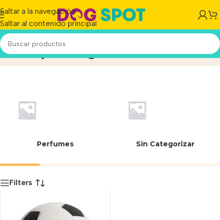
Saltar a la navegación
Saltar al contenido principal
Para perros grandes
Inicio
/
Producto
Perfumes
Sin Categorizar
Filters