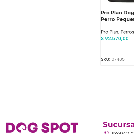
Pro Plan Dog
Perro Pequeñ
Pro Plan
,
Perro
$
92.570,00
Añadir Al Carrit
SKU:
07405
Sucursa
11369427