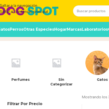
Saltar a la navegación
Saltar al contenido principal
atos
Perros
Otras Especies
Hogar
Marcas
Laboratorios
Pavo
Inicio
/
Producto
Perfumes
Sin
Gatos
Categorizar
Mostrando los 
Filtrar Por Precio