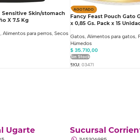
AGOTADO
 Sensitive Skin/stomach
Fancy Feast Pouch Gato 
o X 7.5 Kg
x 0,85 Gs. Pack x 15 Unida
s
,
Alimentos para perros
,
Secos
Gatos
,
Alimentos para gatos
,
Húmedos
$
35.710,00
o
Sin Stock
SKU:
03471
l Ugarte
Sucursal Corrien
25
1145306985