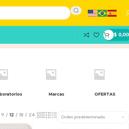
$
0,00
boratorios
Marcas
OFERTAS
9
12
18
24