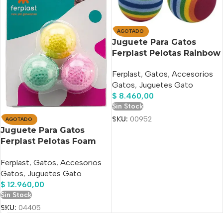
AGOTADO
Juguete Para Gatos
Ferplast Pelotas Rainbow
X 2
Ferplast
,
Gatos
,
Accesorios
Gatos
,
Juguetes Gato
$
8.460,00
Sin Stock
SKU:
00952
AGOTADO
Juguete Para Gatos
Ferplast Pelotas Foam
Ball Small X 3
Ferplast
,
Gatos
,
Accesorios
Gatos
,
Juguetes Gato
$
12.960,00
Sin Stock
SKU:
04405