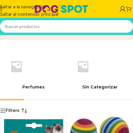
Saltar a la navegación
Saltar al contenido principal
Pelota
Inicio
/
Producto
Perfumes
Sin Categorizar
Filters