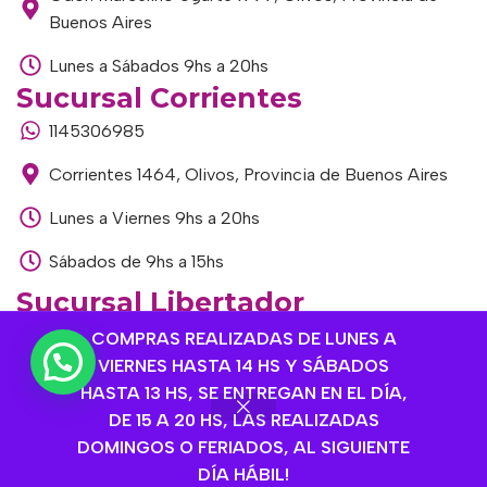
Buenos Aires
Lunes a Sábados 9hs a 20hs
Sucursal Corrientes
1145306985
Corrientes 1464, Olivos, Provincia de Buenos Aires
Lunes a Viernes 9hs a 20hs
Sábados de 9hs a 15hs
Sucursal Libertador
1168893524
COMPRAS REALIZADAS DE LUNES A
VIERNES HASTA 14 HS Y SÁBADOS
Av. del Libertador 1915, Vte. López, Provincia de
HASTA 13 HS, SE ENTREGAN EN EL DÍA,
Buenos Aires
DE 15 A 20 HS, LAS REALIZADAS
DOMINGOS O FERIADOS, AL SIGUIENTE
Lunes a Viernes de 9hs a 13hs / 16hs a 20hs
DÍA HÁBIL!