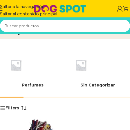
Saltar a la navegación
Saltar al contenido principal
Pequeño/Mediano
Inicio
/
Producto
Perfumes
Sin Categorizar
Filters