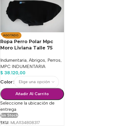
AGOTADO
Ropa Perro Polar Mpc
Moro Liviana Talle 75
Calidad Premium
Indumentaria
,
Abrigos
,
Perros
,
MPC INDUMENTARIA
$
38.120,00
Color
Añadir Al Carrito
Seleccione la ubicación de
entrega
Sin Stock
SKU:
MLA1134808317