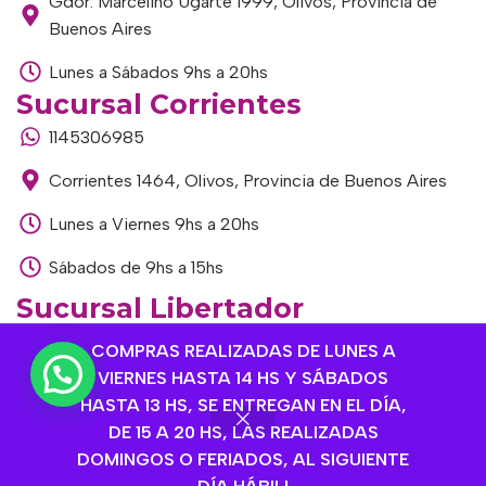
Gdor. Marcelino Ugarte 1999, Olivos, Provincia de
Buenos Aires
Lunes a Sábados 9hs a 20hs
Sucursal Corrientes
1145306985
Corrientes 1464, Olivos, Provincia de Buenos Aires
Lunes a Viernes 9hs a 20hs
Sábados de 9hs a 15hs
Sucursal Libertador
1168893524
COMPRAS REALIZADAS DE LUNES A
VIERNES HASTA 14 HS Y SÁBADOS
Av. del Libertador 1915, Vte. López, Provincia de
HASTA 13 HS, SE ENTREGAN EN EL DÍA,
Buenos Aires
DE 15 A 20 HS, LAS REALIZADAS
Lunes a Viernes de 9hs a 13hs / 16hs a 20hs
DOMINGOS O FERIADOS, AL SIGUIENTE