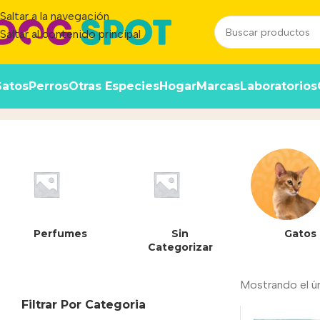
Saltar a la navegación
Saltar al contenido principal
atos
Perros
Otras Especies
Hogar
Marcas
Laboratorios
Piedras Silicas Sanitarias Abs
Perfumes
Sin
Gatos
Categorizar
Mostrando el ú
Filtrar Por Categoria