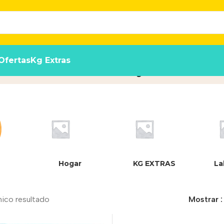
Ofertas
Kg Extras
orbentes CanCat Family Pack Neut
Hogar
KG EXTRAS
La
nico resultado
Mostrar