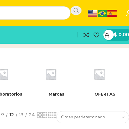
$
0,00
ro 7
Inicio
/
Producto
boratorios
Marcas
OFERTAS
9
12
18
24