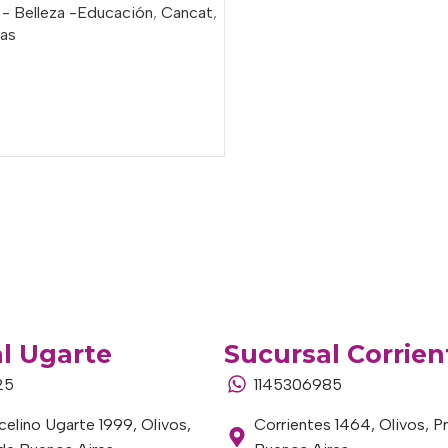
 - Belleza -Educación
,
Cancat
,
ias
o
l Ugarte
Sucursal Corrien
25
1145306985
elino Ugarte 1999, Olivos,
Corrientes 1464, Olivos, P