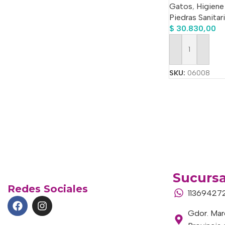
Gatos
,
Higiene
Piedras Sanitar
$
30.830,00
Añadir Al Carrit
SKU:
06008
Sucursa
Redes Sociales
11369427
Gdor. Marc