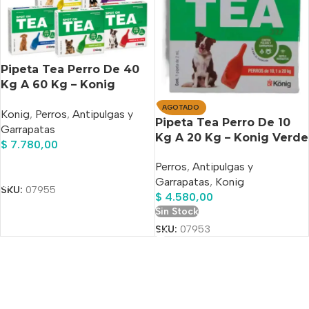
Pipeta Tea Perro De 40
Kg A 60 Kg – Konig
Verde Lima
AGOTADO
Konig
,
Perros
,
Antipulgas y
Pipeta Tea Perro De 10
Garrapatas
Kg A 20 Kg – Konig Verde
$
7.780,00
Perros
,
Antipulgas y
Añadir Al Carrito
Garrapatas
,
Konig
SKU:
07955
$
4.580,00
Sin Stock
SKU:
07953