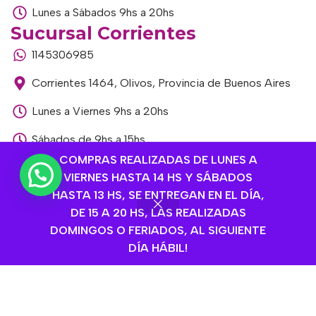
Lunes a Sábados 9hs a 20hs
Sucursal Corrientes
1145306985
Corrientes 1464, Olivos, Provincia de Buenos Aires
Lunes a Viernes 9hs a 20hs
Sábados de 9hs a 15hs
COMPRAS REALIZADAS DE LUNES A
Sucursal Libertador
VIERNES HASTA 14 HS Y SÁBADOS
1168893524
HASTA 13 HS, SE ENTREGAN EN EL DÍA,
DE 15 A 20 HS, LAS REALIZADAS
Av. del Libertador 1915, Vte. López, Provincia de
DOMINGOS O FERIADOS, AL SIGUIENTE
Buenos Aires
DÍA HÁBIL!
Lunes a Viernes de 9hs a 13hs / 16hs a 20hs
Sábados de 9hs a 15hs