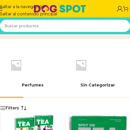
Saltar a la navegación
Saltar al contenido principal
PIPETA TEA SPOT ON
Inicio
/
Producto
Perfumes
Sin Categorizar
Filters