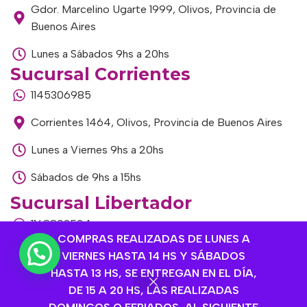
Gdor. Marcelino Ugarte 1999, Olivos, Provincia de
Buenos Aires
Lunes a Sábados 9hs a 20hs
Sucursal Corrientes
1145306985
Corrientes 1464, Olivos, Provincia de Buenos Aires
Lunes a Viernes 9hs a 20hs
Sábados de 9hs a 15hs
Sucursal Libertador
1168893524
COMPRAS REALIZADAS DE LUNES A
Av. del Libertador 1915, Vte. López, Provincia de
VIERNES HASTA 14 HS Y SÁBADOS
Buenos Aires
HASTA 13 HS, SE ENTREGAN EN EL DÍA,
DE 15 A 20 HS, LAS REALIZADAS
Lunes a Viernes de 9hs a 13hs / 16hs a 20hs