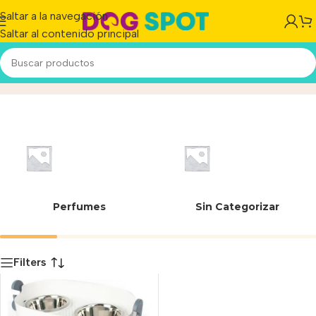
Saltar a la navegación
Saltar al contenido principal
Plástico / Acero inox
Inicio
/
Producto
Perfumes
Sin Categorizar
Filters