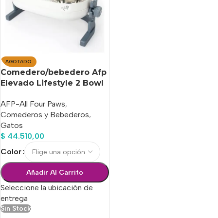
AGOTADO
Comedero/bebedero Afp
Elevado Lifestyle 2 Bowl
X 220 Ml
AFP-All Four Paws
,
Comederos y Bebederos
,
Gatos
$
44.510,00
Color
Añadir Al Carrito
Seleccione la ubicación de
entrega
Sin Stock