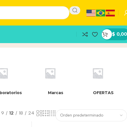
$
0,00
boratorios
Marcas
OFERTAS
9
12
18
24