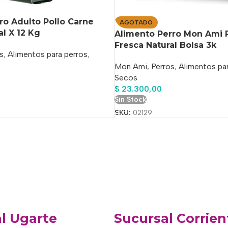
o Adulto Pollo Carne
AGOTADO
al X 12 Kg
Alimento Perro Mon Ami P
Fresca Natural Bolsa 3k
s
,
Alimentos para perros
,
Mon Ami
,
Perros
,
Alimentos par
Secos
$
23.300,00
o
Sin Stock
SKU:
02129
l Ugarte
Sucursal Corrien