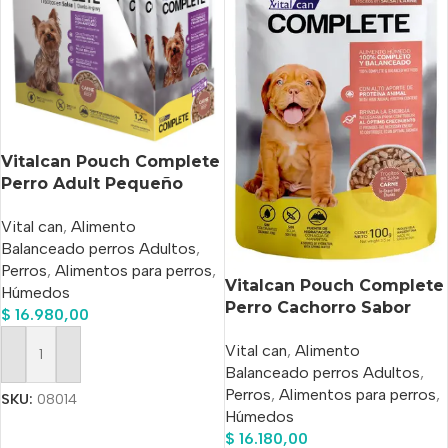
Vitalcan Pouch Complete
Perro Adult Pequeño
Carne 100g X 12u
Vital can
,
Alimento
Balanceado perros Adultos
,
Perros
,
Alimentos para perros
,
Vitalcan Pouch Complete
Húmedos
Perro Cachorro Sabor
$
16.980,00
Carne 100gx12un
Vital can
,
Alimento
Añadir Al Carrito
Balanceado perros Adultos
,
Perros
,
Alimentos para perros
,
SKU:
08014
Húmedos
$
16.180,00