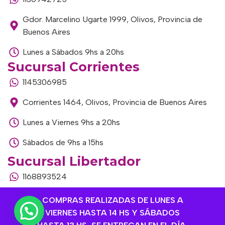
Gdor. Marcelino Ugarte 1999, Olivos, Provincia de
Buenos Aires
Lunes a Sábados 9hs a 20hs
Sucursal Corrientes
1145306985
Corrientes 1464, Olivos, Provincia de Buenos Aires
Lunes a Viernes 9hs a 20hs
Sábados de 9hs a 15hs
Sucursal Libertador
1168893524
Av. del Libertador 1915, Vte. López, Provincia de
COMPRAS REALIZADAS DE LUNES A
Buenos Aires
VIERNES HASTA 14 HS Y SÁBADOS