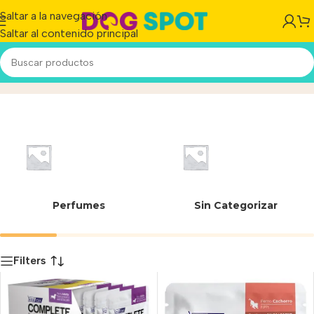
Saltar a la navegación
Saltar al contenido principal
Pouch Perro
Inicio
/
Producto
Perfumes
Sin Categorizar
Filters