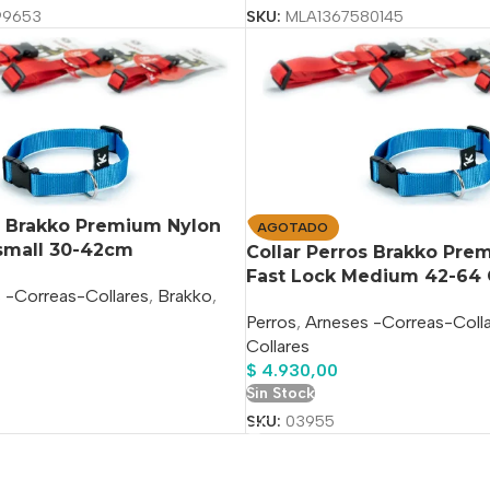
99653
SKU:
MLA1367580145
s Brakko Premium Nylon
AGOTADO
-small 30-42cm
Collar Perros Brakko Pre
Fast Lock Medium 42-64
 -Correas-Collares
,
Brakko
,
Perros
,
Arneses -Correas-Coll
Collares
$
4.930,00
o
Sin Stock
SKU:
03955