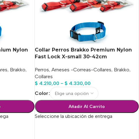
mium Nylon
Collar Perros Brakko Premium Nylon
Fast Lock X-small 30-42cm
ares
,
Brakko
,
Perros
,
Arneses -Correas-Collares
,
Brakko
,
Collares
$
4.210,00
-
$
4.330,00
Color
o
Añadir Al Carrito
rega
Seleccione la ubicación de entrega
Seleccionar Opciones