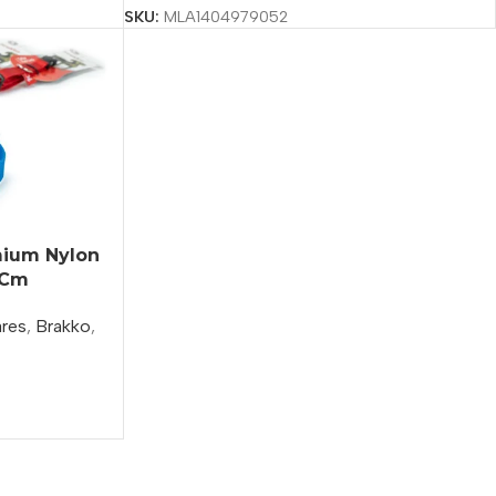
SKU:
MLA1404979052
mium Nylon
 Cm
ares
,
Brakko
,