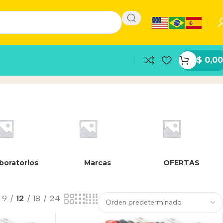
$
0,00
boratorios
Marcas
OFERTAS
9
12
18
24