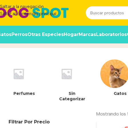
Saltar a la navegación
Saltar al contenido principal
atos
Perros
Otras Especies
Hogar
Marcas
Laboratorios
Premium Professional Fast Loc
Perfumes
Sin
Gatos
Categorizar
Mostrando los 
Filtrar Por Precio