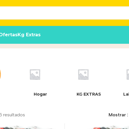
Ofertas
Kg Extras
k
Inicio
/
Producto
Hogar
KG EXTRAS
La
5 resultados
Mostrar