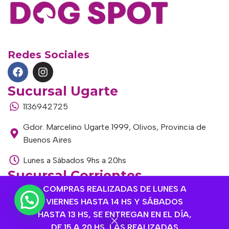
Redes Sociales
Sucursal Ugarte
1136942725
Gdor. Marcelino Ugarte 1999, Olivos, Provincia de
Buenos Aires
Lunes a Sábados 9hs a 20hs
Sucursal Corrientes
COMPRAS REALIZADAS DE LUNES A
1145306985
VIERNES HASTA 14 HS Y SÁBADOS
Corrientes 1464, Olivos, Provincia de Buenos Aires
HASTA 13 HS, SE ENTREGAN EN EL DÍA,
DE 15 A 20 HS, LAS REALIZADAS