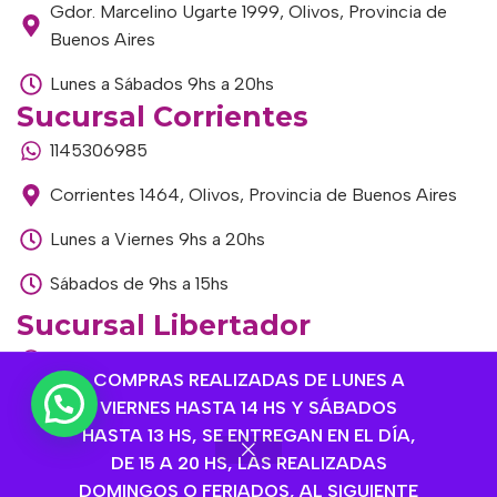
Gdor. Marcelino Ugarte 1999, Olivos, Provincia de
Buenos Aires
Lunes a Sábados 9hs a 20hs
Sucursal Corrientes
1145306985
Corrientes 1464, Olivos, Provincia de Buenos Aires
Lunes a Viernes 9hs a 20hs
Sábados de 9hs a 15hs
Sucursal Libertador
1168893524
COMPRAS REALIZADAS DE LUNES A
Av. del Libertador 1915, Vte. López, Provincia de
VIERNES HASTA 14 HS Y SÁBADOS
Buenos Aires
HASTA 13 HS, SE ENTREGAN EN EL DÍA,
DE 15 A 20 HS, LAS REALIZADAS
Lunes a Viernes de 9hs a 13hs / 16hs a 20hs
DOMINGOS O FERIADOS, AL SIGUIENTE