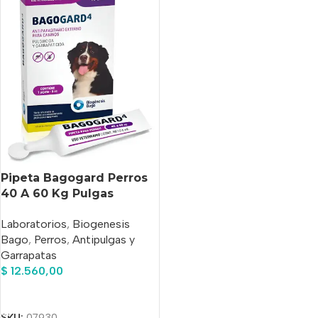
Pipeta Bagogard Perros
40 A 60 Kg Pulgas
Garrapatas Bago Violeta
Laboratorios
,
Biogenesis
Bago
,
Perros
,
Antipulgas y
Garrapatas
$
12.560,00
Añadir Al Carrito
SKU:
07930