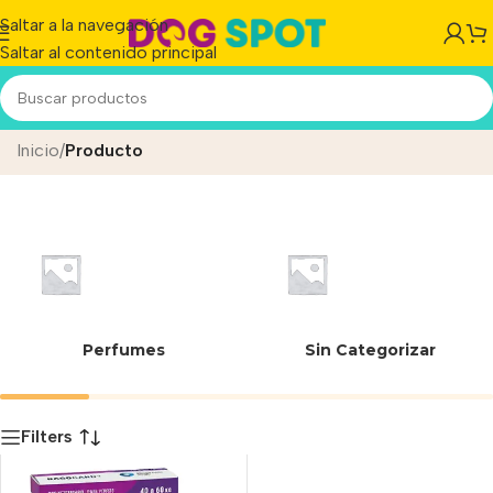
Saltar a la navegación
Saltar al contenido principal
PULGAS Y GARAAPATAS
Inicio
/
Producto
Perfumes
Sin Categorizar
Filters