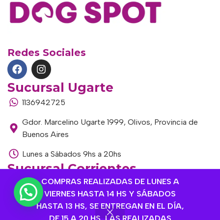
Redes Sociales
Sucursal Ugarte
1136942725
Gdor. Marcelino Ugarte 1999, Olivos, Provincia de
Buenos Aires
Lunes a Sábados 9hs a 20hs
Sucursal Corrientes
COMPRAS REALIZADAS DE LUNES A
1145306985
VIERNES HASTA 14 HS Y SÁBADOS
Corrientes 1464, Olivos, Provincia de Buenos Aires
HASTA 13 HS, SE ENTREGAN EN EL DÍA,
DE 15 A 20 HS, LAS REALIZADAS