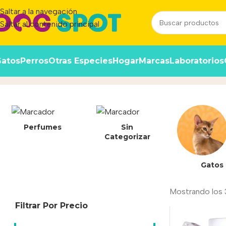
Saltar a la navegación
Saltar al contenido principal
atos
Perros
Otras Especies
Hogar
Marcas
Laboratorios
Rubicat
Inicio
/
Producto
Perfumes
Sin
Categorizar
Gatos
Mostrando los 
Filtrar Por Precio