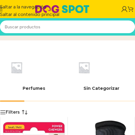
Saltar a la navegación
Saltar al contenido principal
S
Inicio
/
Producto
Perfumes
Sin Categorizar
Filters