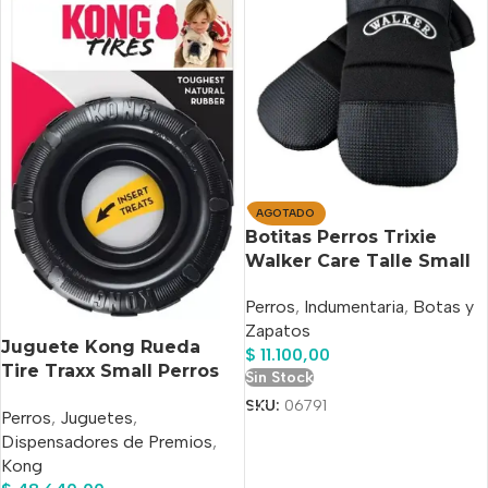
AGOTADO
Botitas Perros Trixie
Walker Care Talle Small
Perros
,
Indumentaria
,
Botas y
Zapatos
Juguete Kong Rueda
$
11.100,00
Tire Traxx Small Perros
Sin Stock
Rellenable
SKU:
06791
Perros
,
Juguetes
,
Dispensadores de Premios
,
Kong