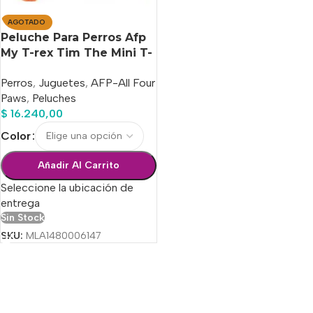
AGOTADO
Peluche Para Perros Afp
My T-rex Tim The Mini T-
rex Small
Perros
,
Juguetes
,
AFP-All Four
Paws
,
Peluches
$
16.240,00
Color
Añadir Al Carrito
Seleccione la ubicación de
entrega
Sin Stock
SKU:
MLA1480006147