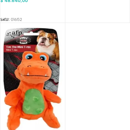
$
48.640,00
Añadir Al Carrito
SKU:
01652