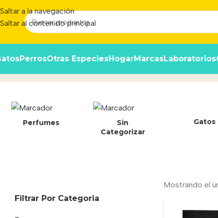
Saltar a la navegación
Saltar al contenido principal
atos
Perros
Otras Especies
Hogar
Marcas
Laboratorios
Sensibilidad alimentaria
Inicio
/
Produc
Gatos
Perfumes
Sin
Categorizar
Mostrando el ú
Filtrar Por Categoria