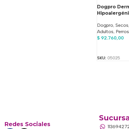
Dogpro Derm
Hipoalergén
Dogpro
,
Secos
Adultos
,
Perros
$
92.760,00
Añadir Al Carrit
SKU:
05025
Sucursa
Redes Sociales
11369427