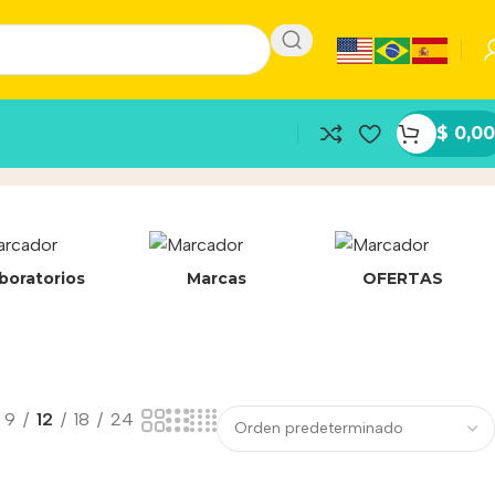
$
0,00
boratorios
Marcas
OFERTAS
9
12
18
24