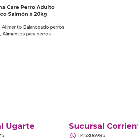
a Care Perro Adulto
ico Salmón x 20kg
,
Alimento Balanceado perros
,
Alimentos para perros
o
l Ugarte
Sucursal Corrien
25
1145306985