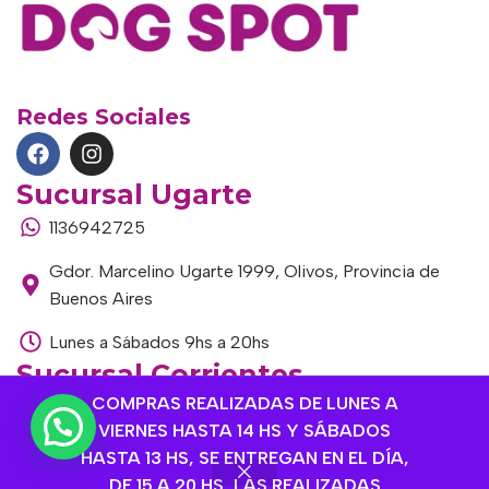
Redes Sociales
Sucursal Ugarte
1136942725
Gdor. Marcelino Ugarte 1999, Olivos, Provincia de
Buenos Aires
Lunes a Sábados 9hs a 20hs
Sucursal Corrientes
COMPRAS REALIZADAS DE LUNES A
1145306985
VIERNES HASTA 14 HS Y SÁBADOS
Corrientes 1464, Olivos, Provincia de Buenos Aires
HASTA 13 HS, SE ENTREGAN EN EL DÍA,
DE 15 A 20 HS, LAS REALIZADAS