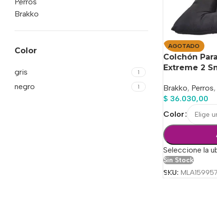
Perros
Brakko
AGOTADO
Color
Colchón Para
Extreme 2 S
gris
1
negro
1
Brakko
,
Perros
,
$
36.030,00
Color
Seleccione la u
Sin Stock
SKU:
MLA15995