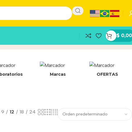
$
0,00
boratorios
Marcas
OFERTAS
9
12
18
24