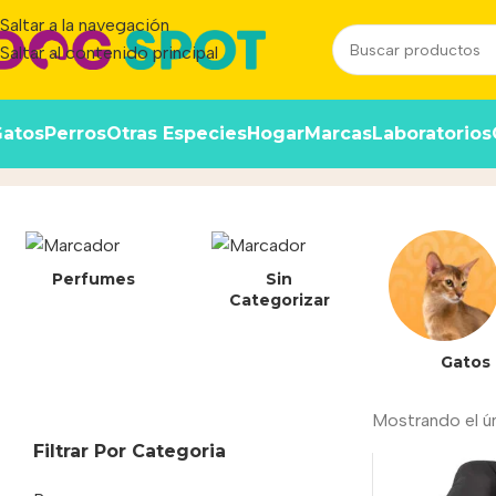
Saltar a la navegación
Saltar al contenido principal
atos
Perros
Otras Especies
Hogar
Marcas
Laboratorios
Small
Inicio
/
Producto
Perfumes
Sin
Categorizar
Gatos
Mostrando el ú
Filtrar Por Categoria