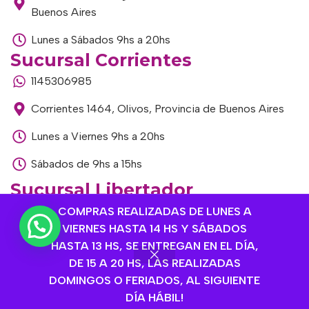
Buenos Aires
Lunes a Sábados 9hs a 20hs
Sucursal Corrientes
1145306985
Corrientes 1464, Olivos, Provincia de Buenos Aires
Lunes a Viernes 9hs a 20hs
Sábados de 9hs a 15hs
Sucursal Libertador
1168893524
COMPRAS REALIZADAS DE LUNES A
VIERNES HASTA 14 HS Y SÁBADOS
Av. del Libertador 1915, Vte. López, Provincia de
HASTA 13 HS, SE ENTREGAN EN EL DÍA,
Buenos Aires
DE 15 A 20 HS, LAS REALIZADAS
DOMINGOS O FERIADOS, AL SIGUIENTE
Lunes a Viernes de 9hs a 13hs / 16hs a 20hs
DÍA HÁBIL!