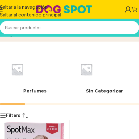
Saltar a la navegación
Saltar al contenido principal
Spot max
Inicio
/
Producto
Perfumes
Sin Categorizar
Filters