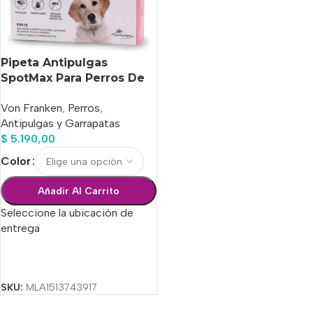
Pipeta Antipulgas
SpotMax Para Perros De
21 A 40 Kg
Von Franken
,
Perros
,
Antipulgas y Garrapatas
$
5.190,00
Color
Añadir Al Carrito
Seleccione la ubicación de
entrega
Seleccionar Opciones
SKU:
MLA1513743917