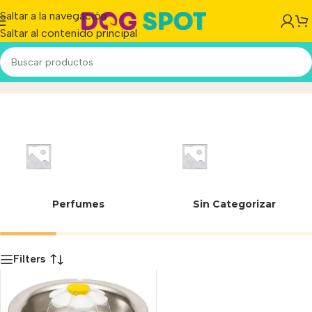
Saltar a la navegación
Saltar al contenido principal
Stainless Steel
Inicio
/
Producto
Perfumes
Sin Categorizar
Filters