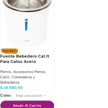
AGOTADO
Fuente Bebedero Cat It
Para Gatos Acero
Inoxidable 3 Litros
Perros
,
Accesorios Perros
,
Catit
,
Comederos y
Bebederos
$
65.580,00
Color
Añadir Al Carrito