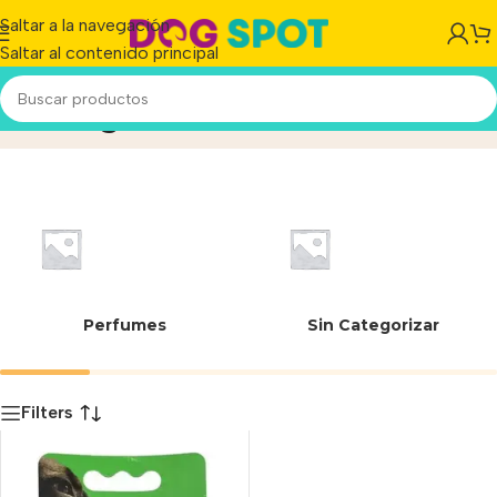
Saltar a la navegación
Saltar al contenido principal
Strong
Inicio
/
Producto
Perfumes
Sin Categorizar
Filters