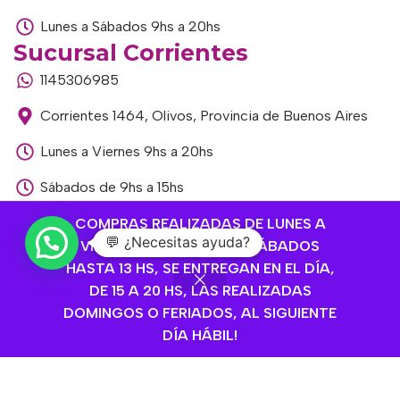
Lunes a Sábados 9hs a 20hs
Sucursal Corrientes
1145306985
Corrientes 1464, Olivos, Provincia de Buenos Aires
Lunes a Viernes 9hs a 20hs
Sábados de 9hs a 15hs
Sucursal Libertador
COMPRAS REALIZADAS DE LUNES A
💬 ¿Necesitas ayuda?
VIERNES HASTA 14 HS Y SÁBADOS
1168893524
HASTA 13 HS, SE ENTREGAN EN EL DÍA,
Av. del Libertador 1915, Vte. López, Provincia de
DE 15 A 20 HS, LAS REALIZADAS
Buenos Aires
DOMINGOS O FERIADOS, AL SIGUIENTE
DÍA HÁBIL!
Lunes a Viernes de 9hs a 13hs / 16hs a 20hs
Sábados de 9hs a 15hs