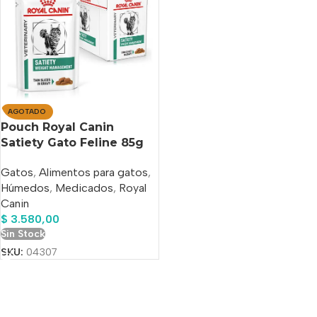
AGOTADO
Pouch Royal Canin
Satiety Gato Feline 85g
Gatos
,
Alimentos para gatos
,
Húmedos
,
Medicados
,
Royal
Canin
$
3.580,00
Sin Stock
SKU:
04307