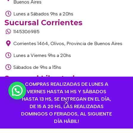
Buenos Aires
Lunes a Sábados 9hs a 20hs
Sucursal Corrientes
1145306985
Corrientes 1464, Olivos, Provincia de Buenos Aires
Lunes a Viernes 9hs a 20hs
Sábados de 9hs a 15hs
Sucursal Libertador
COMPRAS REALIZADAS DE LUNES A
1168893524
VIERNES HASTA 14 HS Y SÁBADOS
HASTA 13 HS, SE ENTREGAN EN EL DÍA,
Av. del Libertador 1915, Vte. López, Provincia de
DE 15 A 20 HS, LAS REALIZADAS
Buenos Aires
DOMINGOS O FERIADOS, AL SIGUIENTE
Lunes a Viernes de 9hs a 13hs / 16hs a 20hs
DÍA HÁBIL!
Sábados de 9hs a 15hs