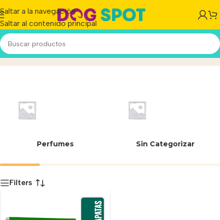
Saltar a la navegación
Saltar al contenido principal
Tea
Inicio
/
Producto
Perfumes
Sin Categorizar
Filters