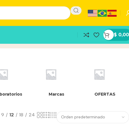
$
0,00
boratorios
Marcas
OFERTAS
9
12
18
24