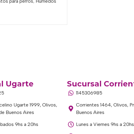
tos para perros
,
Húmedos
l Ugarte
Sucursal Corrien
25
1145306985
elino Ugarte 1999, Olivos,
Corrientes 1464, Olivos, P
 de Buenos Aires
Buenos Aires
ábados 9hs a 20hs
Lunes a Viernes 9hs a 20hs