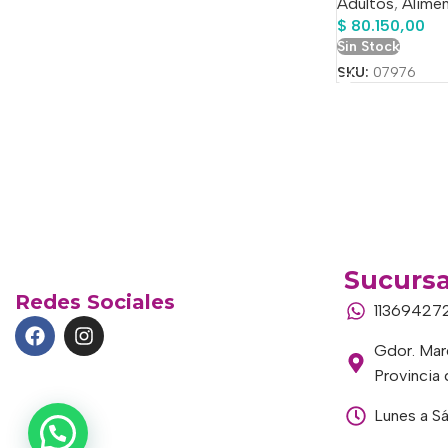
Adultos
,
Alimen
$
80.150,00
Sin Stock
SKU:
07976
Sucursa
Redes Sociales
11369427
Gdor. Marc
Provincia
Lunes a S