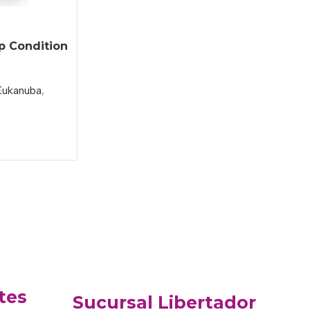
p Condition
Eukanuba
,
tes
Sucursal Libertador