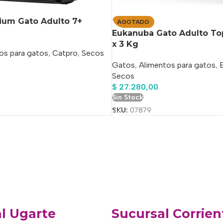
ium Gato Adulto 7+
AGOTADO
Eukanuba Gato Adulto To
x 3 Kg
os para gatos
,
Catpro
,
Secos
Gatos
,
Alimentos para gatos
,
Secos
o
$
27.280,00
Sin Stock
SKU:
07879
l Ugarte
Sucursal Corrien