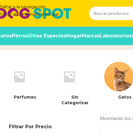
Saltar a la navegación
Saltar al contenido principal
atos
Perros
Otras Especies
Hogar
Marcas
Laboratorios
Todos
Inicio
/
Producto
Perfumes
Sin
Gatos
Categorizar
Mostrando los 
Filtrar Por Precio