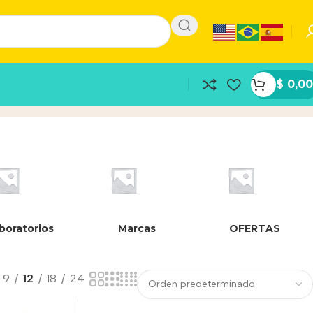
$
0,00
boratorios
Marcas
OFERTAS
9
12
18
24