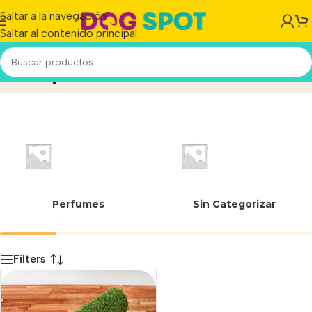
Saltar a la navegación
Saltar al contenido principal
Tonipets chico
Inicio
/
Producto
Perfumes
Sin Categorizar
Filters