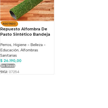
AGOTADO
Repuesto Alfombra De
Pasto Sintético Bandeja
Tonipets Chica
Perros
,
Higiene - Belleza -
Educación
,
Alfombras
Sanitarias
$
26.190,00
Sin Stock
SKU:
07254