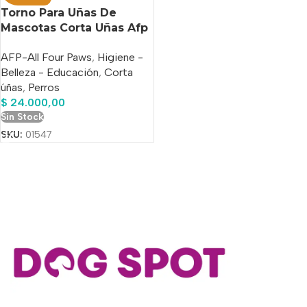
Torno Para Uñas De
Mascotas Corta Uñas Afp
Bajo Ruido Blanco
AFP-All Four Paws
,
Higiene -
Belleza - Educación
,
Corta
úñas
,
Perros
$
24.000,00
Sin Stock
SKU:
01547