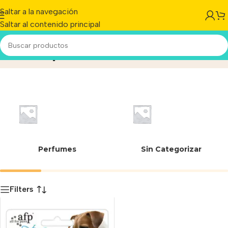
Saltar a la navegación
Saltar al contenido principal
Torno para uñas
Inicio
/
Producto
Perfumes
Sin Categorizar
Filters