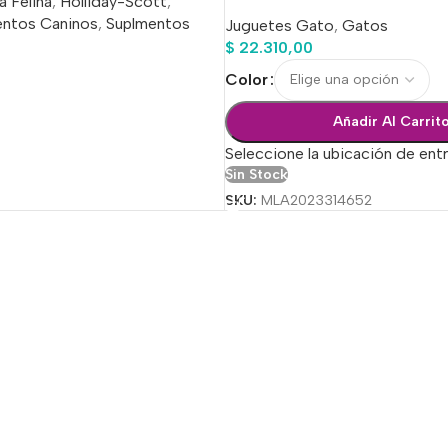
a Felina
,
Holliday-Scott
,
entos Caninos
,
Suplmentos
Juguetes Gato
,
Gatos
$
22.310,00
Color
o
Añadir Al Carrit
Seleccione la ubicación de ent
Sin Stock
SKU:
MLA2023314652