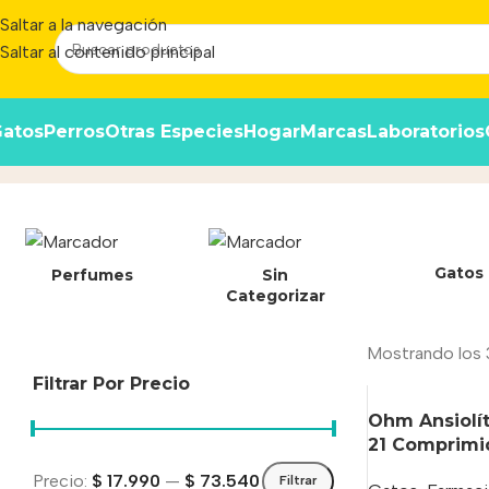
Saltar a la navegación
Saltar al contenido principal
atos
Perros
Otras Especies
Hogar
Marcas
Laboratorios
tubo
Inicio
/
Producto
Gatos
Perfumes
Sin
Categorizar
Mostrando los 
Filtrar Por Precio
Ohm Ansiolít
21 Comprimid
Precio:
$ 17.990
—
$ 73.540
Filtrar