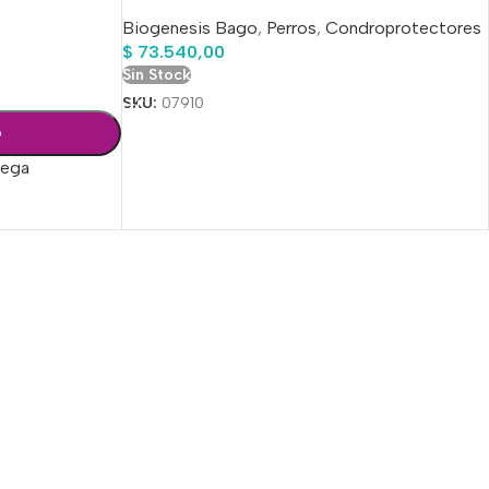
Biogenesis Bago
,
Perros
,
Condroprotectores
$
73.540,00
Sin Stock
SKU:
07910
o
rega