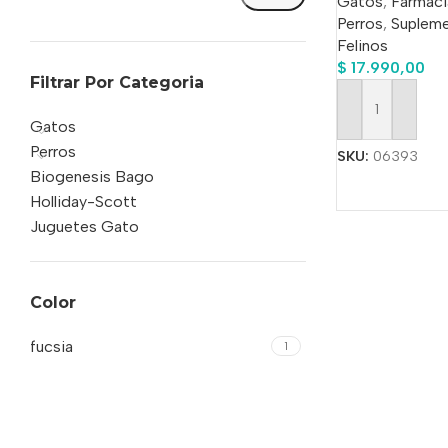
Gatos
,
Farmaci
Perros
,
Suplem
Felinos
$
17.990,00
Filtrar Por Categoria
Añadir Al Carrit
Gatos
Perros
SKU:
06393
Biogenesis Bago
Holliday-Scott
Juguetes Gato
Color
fucsia
1