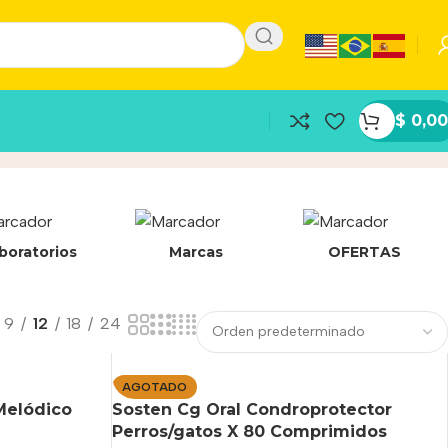
$
0,00
boratorios
Marcas
OFERTAS
9
12
18
24
AGOTADO
Melódico
Sosten Cg Oral Condroprotector
Perros/gatos X 80 Comprimidos