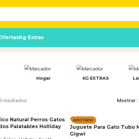
Ofertas
Kg Extras
Hogar
KG EXTRAS
La
3 resultados
Mostrar
ico Natural Perros Gatos
AGOTADO
os Palatables Holliday
Juguete Para Gato Tubo 
Gigwi